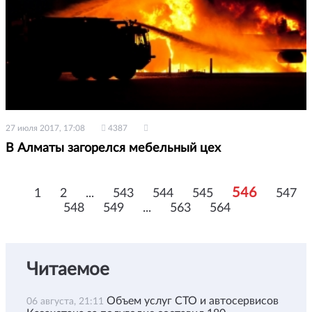
27 июля 2017, 17:08
4387
В Алматы загорелся мебельный цех
546
1
2
...
543
544
545
547
548
549
...
563
564
Читаемое
Объем услуг СТО и автосервисов
06 августа, 21:11