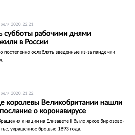
преля 2020, 22:21
ь субботы рабочими днями
жили в России
 постепенно ослаблять введенные из-за пандемии
я.
преля 2020, 21:22
де королевы Великобритании нашли
 послание о коронавирусе
бращения к нации на Елизавете II было яркое бирюзово-
атье, украшенное брошью 1893 года.