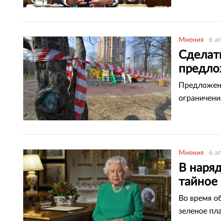
Мнения
6 а
Сделат
предло
Предложено
ограничени
Мнения
6 а
В наря
тайное
Во время о
зеленое пл