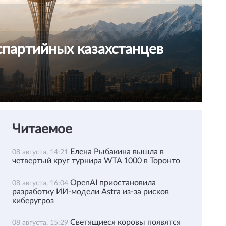
спартийных казахстанцев
Читаемое
Елена Рыбакина вышла в
08 августа, 14:21
четвертый круг турнира WTA 1000 в Торонто
OpenAI приостановила
08 августа, 16:04
разработку ИИ-модели Astra из-за рисков
киберугроз
Светящиеся коровы появятся
08 августа, 15:29