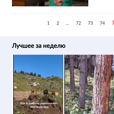
1
2
...
72
73
74
Лучшее за неделю