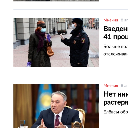
Мнения
8 а
Введен
41 про
Больше пол
отслежива
Мнения
8 а
Нет ник
растеря
Елбасы обр