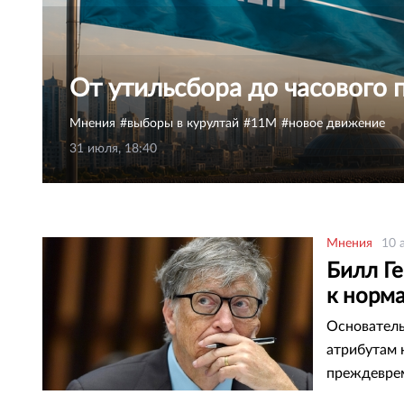
От утильсбора до часового 
Мнения
выборы в курултай
11М
новое движение
31 июля, 18:40
Мнения
10 
Билл Ге
к норм
Основатель
атрибутам 
преждевре