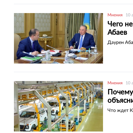
Мнения
10 
Чего не
Абаев
Даурен Аба
Мнения
10 
Почему 
объясн
Что ждет К