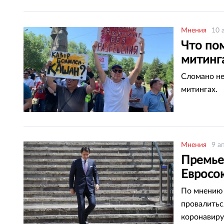
Мнения
10 
Что пом
митинг
Сломано не
митингах.
Мнения
9 а
Премье
Евросо
По мнению 
провалитьс
коронавиру