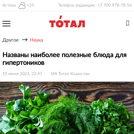
Астана
+23
Телефон редакции:
+7 700 978-78-54
→
Другое
Наука
Названы наиболее полезные блюда для
гипертоников
19 июня 2023, 22:47
ИА Тотал Казахстан