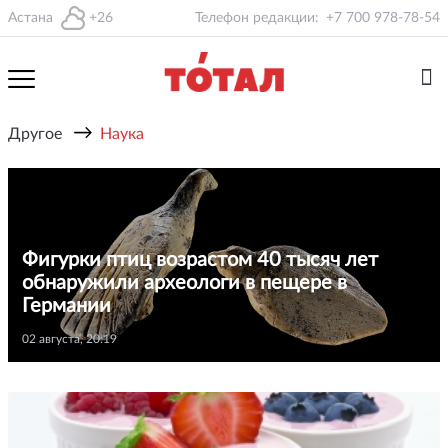
Астана
+26
Телефон редакции:
+7 700 978-78-54
→
Другое
Наука
Фигурки птиц возрастом 40 тысяч лет
обнаружили археологи в пещере в
Германии
02 августа, 20:19