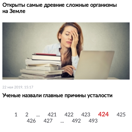
Открыты самые древние сложные организмы
на Земле
22 мая 2019, 15:17
Ученые назвали главные причины усталости
424
1
2
...
421
422
423
425
426
427
...
492
493