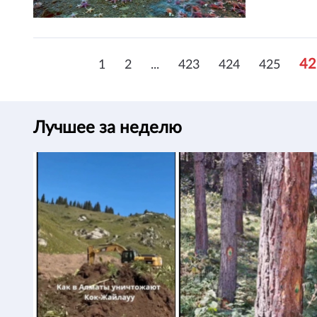
42
1
2
...
423
424
425
Лучшее за неделю