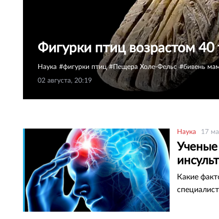
Фигурки птиц возрастом 40 
Наука
фигурки птиц
Пещера Холе-Фельс
бивень ма
02 августа, 20:19
Наука
17 ма
Ученые
инсульт
Какие факт
специалист