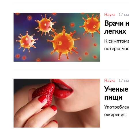
Наука
17 ма
Врачи 
легких
К симптома
потерю мас
Наука
17 ма
Ученые
пищи
Употреблен
ожирения.