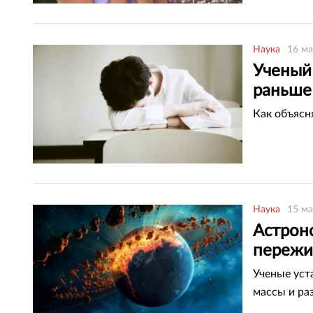
Наука
16 ма
Ученый
раньше 
Как объясн
Наука
15 ма
Астрон
пережи
Ученые уст
массы и ра