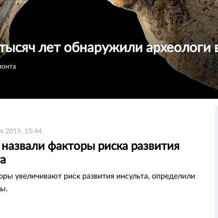
тысяч лет обнаружили археологи 
монта
я 2019, 15:44
 назвали факторы риска развития
а
оры увеличивают риск развития инсульта, определили
ы.