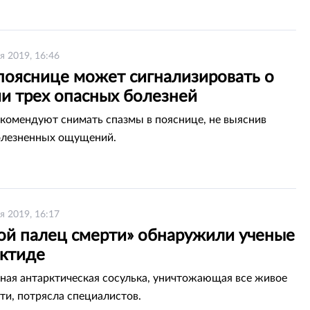
я 2019, 16:46
 пояснице может сигнализировать о
ии трех опасных болезней
екомендуют снимать спазмы в пояснице, не выяснив
олезненных ощущений.
я 2019, 16:17
ой палец смерти» обнаружили ученые
рктиде
ая антарктическая сосулька, уничтожающая все живое
ути, потрясла специалистов.