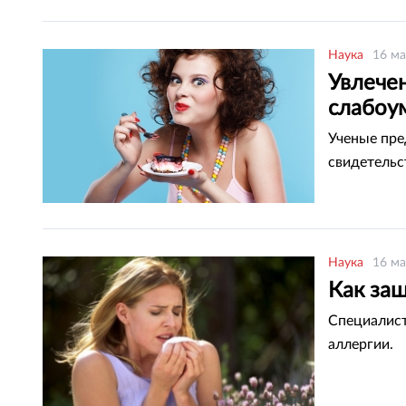
Наука
16 ма
Увлече
слабоу
Ученые пре
свидетельс
Наука
16 ма
Как защ
Специалист
аллергии.