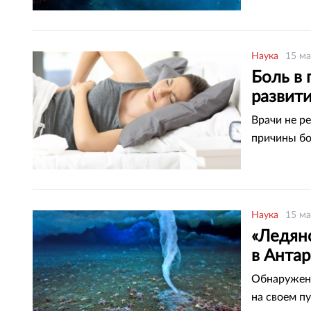
Наука
15 ма
Боль в
развит
Врачи не р
причины б
Наука
15 ма
«Ледян
в Анта
Обнаруженн
на своем п