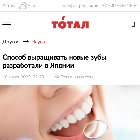
Астана
+23
Телефон редакции:
+7 700 978-78-54
→
Другое
Наука
Способ выращивать новые зубы
разработали в Японии
18 июля 2023, 22:20
ИА Тотал Казахстан