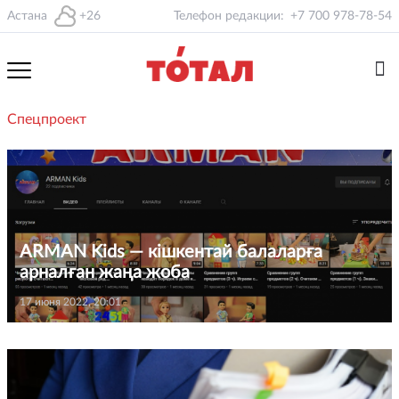
Астана
+26
Телефон редакции:
+7 700 978-78-54
Спецпроект
ARMAN Kids — кішкентай балаларға
арналған жаңа жоба
17 июня 2022, 20:01