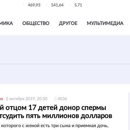
469,93
541,64
5,71
МИКА
ОБЩЕСТВО
ДРУГОЕ
МУЛЬТИМЕДИА
ия
3 октября 2019, 20:50
4036
й отцом 17 детей донор спермы
отсудить пять миллионов долларов
 которого с женой есть три сына и приемная дочь,