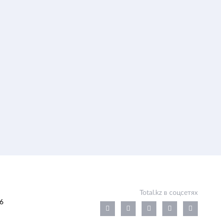
Total.kz в соцсетях
6