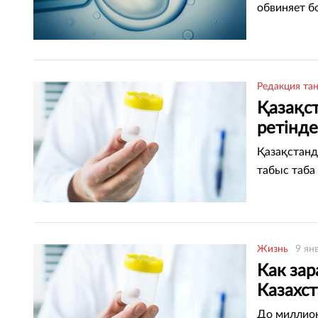
обвиняет б
Редакция та
Қазақс
ретінде
Қазақстанд
табыс таба
Жизнь
9 ян
Как зар
Казахс
До миллион