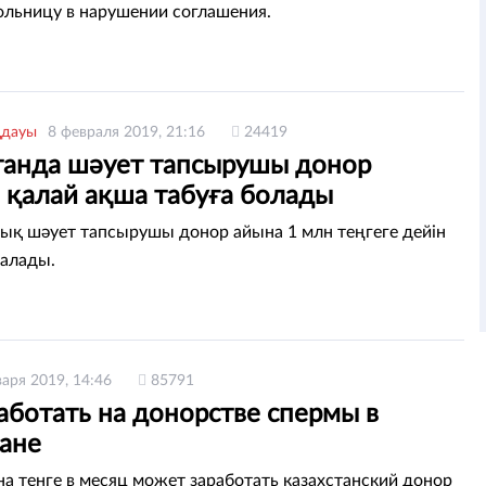
ольницу в нарушении соглашения.
ңдауы
8 февраля 2019, 21:16
24419
танда шәует тапсырушы донор
 қалай ақша табуға болады
ық шәует тапсырушы донор айына 1 млн теңгеге дейін
 алады.
варя 2019, 14:46
85791
аботать на донорстве спермы в
тане
а тенге в месяц может заработать казахстанский донор