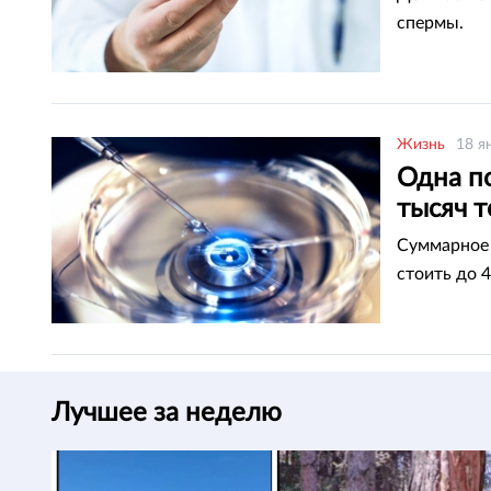
спермы.
Жизнь
18 я
Одна по
тысяч т
Суммарное 
стоить до 4
Лучшее за неделю