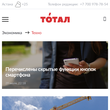
Астана
+25
Телефон редакции:
+7 700 978-78-54
→
Экономика
Техно
Перечислены скрытые функции кнопок
смартфона
29 июля, 22:18