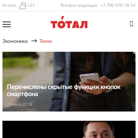
Астана
+27
Телефон редакции:
+7 700 978-78-54
→
Экономика
Техно
Перечислены скрытые функции кнопок
смартфона
29 июля, 22:18