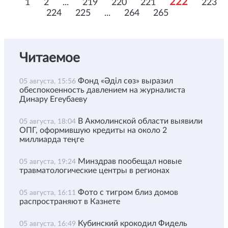
222
1
2
...
219
220
221
223
224
225
...
264
265
Читаемое
Фонд «Әділ сөз» выразил
05 августа, 15:56
обеспокоенность давлением на журналиста
Динару Егеубаеву
В Акмолинской области выявили
05 августа, 18:04
ОПГ, оформившую кредиты на около 2
миллиарда теңге
Минздрав пообещал новые
05 августа, 19:24
травматологические центры в регионах
Фото с тигром близ домов
05 августа, 16:11
распространяют в Казнете
Кубинский крокодил Фидель
05 августа, 16:49