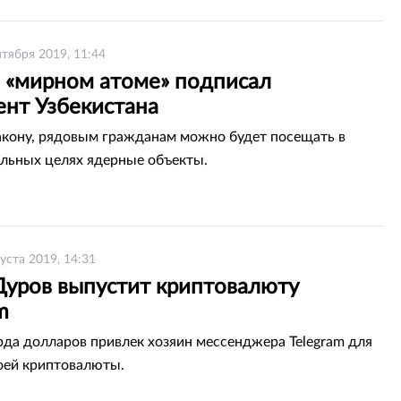
нтября 2019, 11:44
о «мирном атоме» подписал
ент Узбекистана
акону, рядовым гражданам можно будет посещать в
льных целях ядерные объекты.
густа 2019, 14:31
Дуров выпустит криптовалюту
m
рда долларов привлек хозяин мессенджера Telegram для
оей криптовалюты.