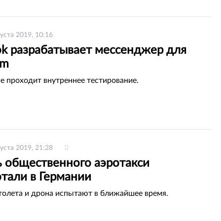
густа 2019, 10:16
ok разрабатывает мессенджер для
am
 проходит внутреннее тестирование.
густа 2019, 21:28
 общественного аэротакси
отали в Германии
толета и дрона испытают в ближайшее время.