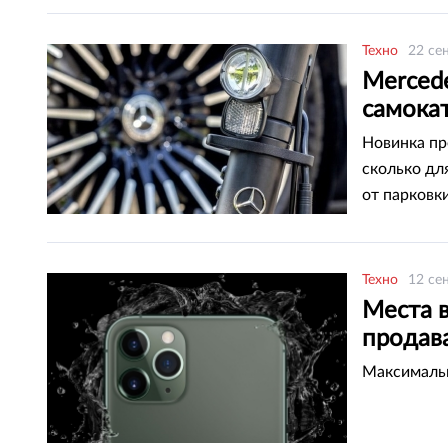
Техно
22 се
Mercede
самока
Новинка пр
сколько дл
от парковки
Техно
12 се
Места в
продава
Максимальн