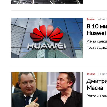
Техно
24 ав
В 10 м
Huawei
Из-за санк
поставщик
Техно
21 ав
Дмитри
Маска
Рогозин оц