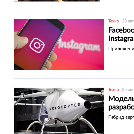
Техно
28 ав
Facebo
Instagr
Приложение
Техно
25 ав
Модель
разраб
Гибрид вер