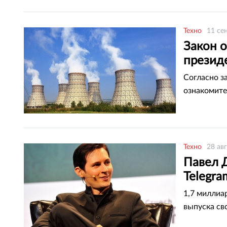
Техно
11 се
Закон 
презид
Согласно з
ознакомите
Техно
28 ав
Павел 
Telegra
1,7 миллиа
выпуска св