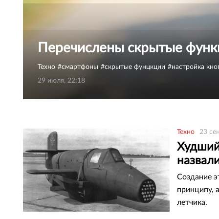
Перечислены скрытые функ
Техно
смартфоны
скрытые фунцкции
настройка кно
29 июля, 22:18
Техно
23 се
Худший
назвал
Создание э
принципу, 
летчика.