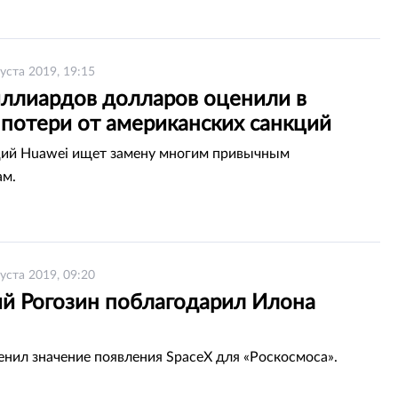
густа 2019, 19:15
иллиардов долларов оценили в
 потери от американских санкций
ций Huawei ищет замену многим привычным
ам.
густа 2019, 09:20
й Рогозин поблагодарил Илона
енил значение появления SpaceX для «Роскосмоса».