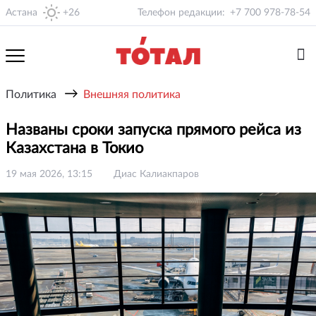
Астана
+26
Телефон редакции:
+7 700 978-78-54
→
Политика
Внешняя политика
Названы сроки запуска прямого рейса из
Казахстана в Токио
19 мая 2026, 13:15
Диас Калиакпаров