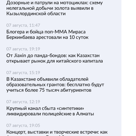
Дозорные и патрули на мотоциклах: схему
нелегальной добычи золота выявили в
Кызылординской области
07 августа, 11:47
Блогера и бойца поп-ММА Мираса
Беркинбаева арестовали на 10 суток
07 августа, 19:19
От Jiaxin до панда-бондов: как Казахстан
открывает рынок для китайского капитала
07 августа, 15:19
В Казахстане объявили обладателей
образовательных грантов: бесплатно будут
учиться более 75 тысяч абитуриентов
07 августа, 12:19
Крупный канал сбыта «синтетики»
ликвидировали полицейские в Алматы
07 августа, 19:05
Концерт, выставки и творческие встречи: как