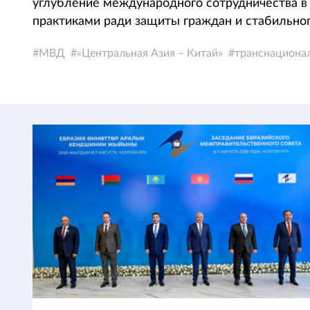
углубление международного сотрудничества в
практиками ради защиты граждан и стабильног
МВД
«Центральная Азия – Китай»
транснационал