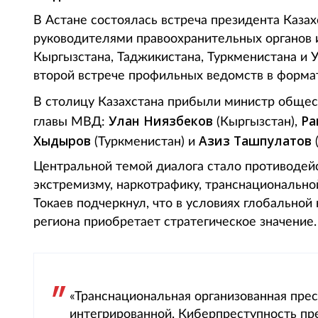
В Астане состоялась встреча президента Каза
руководителями правоохранительных органов 
Кыргызстана, Таджикистана, Туркменистана и У
второй встрече профильных ведомств в формате
В столицу Казахстана прибыли министр обще
Улан Ниязбеков
Ра
главы МВД:
(Кыргызстан),
Хыдыров
Азиз Ташпулатов
(Туркменистан) и
(
Центральной темой диалога стало противоде
экстремизму, наркотрафику, транснациональн
Токаев подчеркнул, что в условиях глобально
региона приобретает стратегическое значение.
«Транснациональная организованная прес
интегрированной. Киберпреступность п