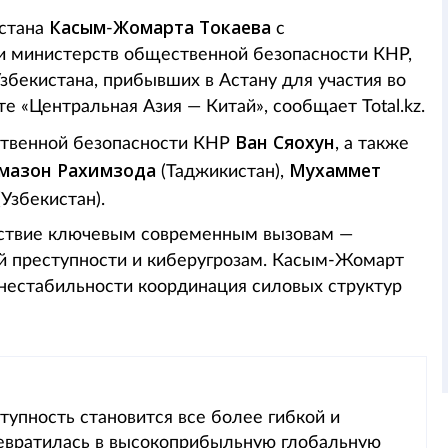
Касым
Жомарта
Токаева
хстана
-
с
и министерств общественной безопасности КНР,
збекистана, прибывших в Астану для участия во
 «Центральная Азия — Китай», сообщает Total.kz.
Ван Сяохун
ственной безопасности КНР
, а также
мазон Рахимзода
Мухаммет
(Таджикистан),
Узбекистан).
йствие ключевым современным вызовам —
ой преступности и киберугрозам. Касым-Жомарт
й нестабильности координация силовых структур
тупность становится все более гибкой и
ревратилась в высокоприбыльную глобальную