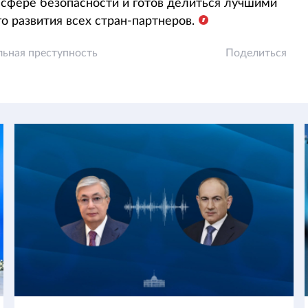
 сфере безопасности и готов делиться лучшими
о развития всех стран-партнеров.
ьная преступность
Поделиться