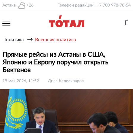
Астана
+26
Телефон редакции:
+7 700 978-78-54
→
Политика
Внешняя политика
Прямые рейсы из Астаны в США,
Японию и Европу поручил открыть
Бектенов
19 мая 2026, 11:52
Диас Калиакпаров