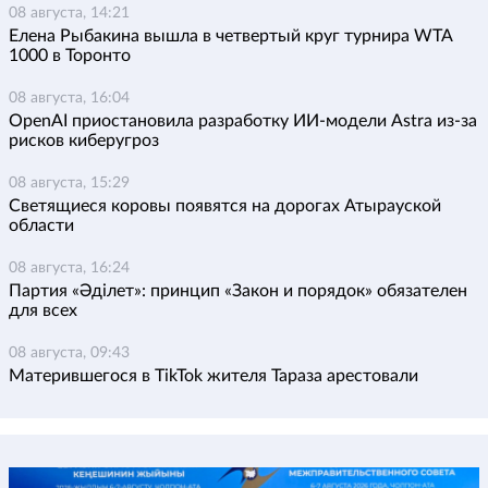
08 августа, 14:21
Елена Рыбакина вышла в четвертый круг турнира WTA
1000 в Торонто
08 августа, 16:04
OpenAI приостановила разработку ИИ-модели Astra из-за
рисков киберугроз
08 августа, 15:29
Светящиеся коровы появятся на дорогах Атырауской
области
08 августа, 16:24
Партия «Әділет»: принцип «Закон и порядок» обязателен
для всех
08 августа, 09:43
Матерившегося в TikTok жителя Тараза арестовали