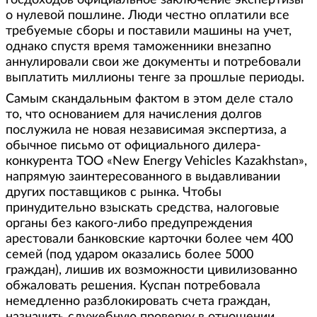
о нулевой пошлине. Люди честно оплатили все
требуемые сборы и поставили машины на учет,
однако спустя время таможенники внезапно
аннулировали свои же документы и потребовали
выплатить миллионы тенге за прошлые периоды.
Самым скандальным фактом в этом деле стало
то, что основанием для начисления долгов
послужила не новая независимая экспертиза, а
обычное письмо от официального дилера-
конкурента ТОО «New Energy Vehicles Kazakhstan»,
напрямую заинтересованного в выдавливании
других поставщиков с рынка. Чтобы
принудительно взыскать средства, налоговые
органы без какого-либо предупреждения
арестовали банковские карточки более чем 400
семей (под ударом оказались более 5000
граждан), лишив их возможности цивилизованно
обжаловать решения. Куспан потребовала
немедленно разблокировать счета граждан,
назначить служебную проверку в отношении