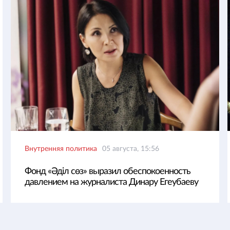
Внутренняя политика
05 августа, 15:56
Фонд «Әділ сөз» выразил обеспокоенность
давлением на журналиста Динару Егеубаеву