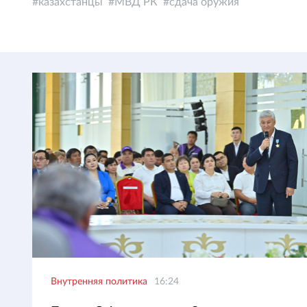
казахстанцы
МВД РК
сдача оружия
Внутренняя политика
16:24