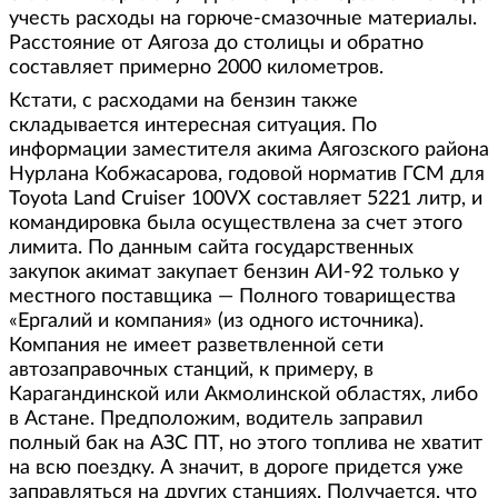
учесть расходы на горюче-смазочные материалы.
Расстояние от Аягоза до столицы и обратно
составляет примерно 2000 километров.
Кстати, с расходами на бензин также
складывается интересная ситуация. По
информации заместителя акима Аягозского района
Нурлана Кобжасарова, годовой норматив ГСМ для
Toyota Land Cruiser 100VX составляет 5221 литр, и
командировка была осуществлена за счет этого
лимита. По данным сайта государственных
закупок акимат закупает бензин АИ-92 только у
местного поставщика — Полного товарищества
«Ергалий и компания» (из одного источника).
Компания не имеет разветвленной сети
автозаправочных станций, к примеру, в
Карагандинской или Акмолинской областях, либо
в Астане. Предположим, водитель заправил
полный бак на АЗС ПТ, но этого топлива не хватит
на всю поездку. А значит, в дороге придется уже
заправляться на других станциях. Получается, что