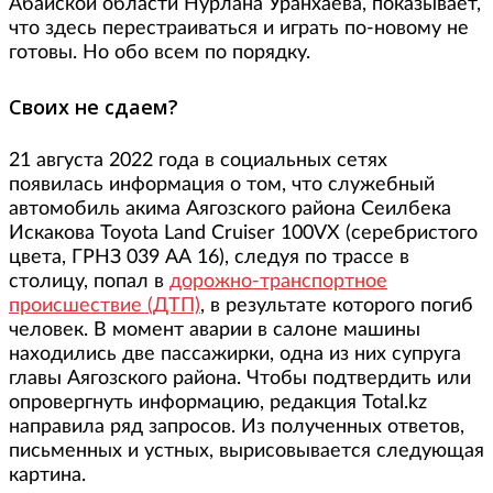
Абайской области Нурлана Уранхаева, показывает,
что здесь перестраиваться и играть по-новому не
готовы. Но обо всем по порядку.
Своих не сдаем?
21 августа 2022 года в социальных сетях
появилась информация о том, что служебный
автомобиль акима Аягозского района Сеилбека
Искакова Toyota Land Cruiser 100VX (серебристого
цвета, ГРНЗ 039 АА 16), следуя по трассе в
столицу, попал в
дорожно-транспортное
происшествие (ДТП)
, в результате которого погиб
человек. В момент аварии в салоне машины
находились две пассажирки, одна из них супруга
главы Аягозского района. Чтобы подтвердить или
опровергнуть информацию, редакция Total.kz
направила ряд запросов. Из полученных ответов,
письменных и устных, вырисовывается следующая
картина.