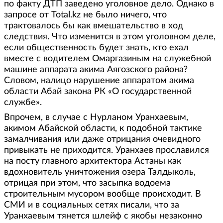
по факту ДТП заведено уголовное дело. Однако в
запросе от Total.kz не было ничего, что
трактовалось бы как вмешательство в ход
следствия. Что изменится в этом уголовном деле,
если общественность будет знать, кто ехал
вместе с водителем Омаргазиным на служебной
машине аппарата акима Аягозского района?
Словом, налицо нарушение аппаратом акима
области Абай закона РК «О государственной
службе».
Впрочем, в случае с Нурланом Уранхаевым,
акимом Абайской области, к подобной тактике
замалчивания или даже отрицания очевидного
привыкать не приходится. Уранхаев прославился
на посту главного архитектора Астаны как
вдохновитель уничтожения озера Талдыколь,
отрицая при этом, что засыпка водоема
строительным мусором вообще происходит. В
СМИ и в социальных сетях писали, что за
Уранхаевым тянется шлейф с якобы незаконно