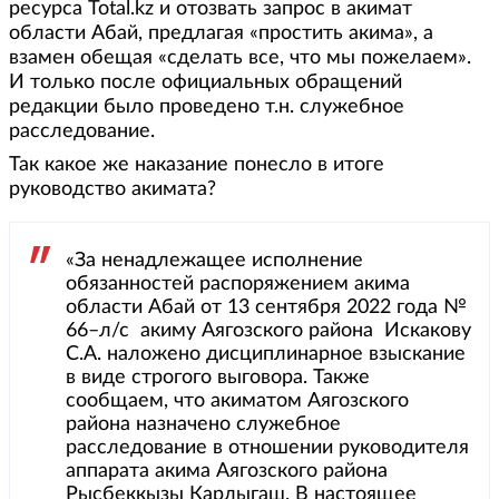
ресурса Total.kz и отозвать запрос в акимат
области Абай, предлагая «простить акима», а
взамен обещая «сделать все, что мы пожелаем».
И только после официальных обращений
редакции было проведено т.н. служебное
расследование.
Так какое же наказание понесло в итоге
руководство акимата?
«За ненадлежащее исполнение
обязанностей распоряжением акима
области Абай от 13 сентября 2022 года №
66–л/с акиму Аягозского района Искакову
С.А. наложено дисциплинарное взыскание
в виде строгого выговора. Также
сообщаем, что акиматом Аягозского
района назначено служебное
расследование в отношении руководителя
аппарата акима Аягозского района
Рысбеккызы Карлыгаш. В настоящее