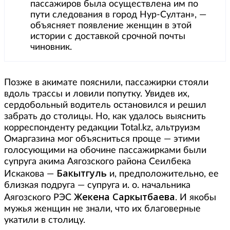
пассажиров была осуществлена им по
пути следования в город Нур-Султан», —
объясняет появление женщин в этой
истории с доставкой срочной почты
чиновник.
Позже в акимате пояснили, пассажирки стояли
вдоль трассы и ловили попутку. Увидев их,
сердобольный водитель остановился и решил
забрать до столицы. Но, как удалось выяснить
корреспонденту редакции Total.kz, альтруизм
Омаргазина мог объясниться проще — этими
голосующими на обочине пассажирками были
супруга акима Аягозского района Сеилбека
Бакытгуль
Искакова —
и, предположительно, ее
близкая подруга — супруга и. о. начальника
Жекена Саркытбаева
Аягозского РЭС
. И якобы
мужья женщин не знали, что их благоверные
укатили в столицу.