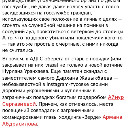
руководством уполномоченного органа по делам
госслужбы, не давая даже волосу упасть с голов
засидевшихся на госслужбе граждан,
использующих свое положение в личных целях —
сгонять на служебной машине на поминки в
соседний аул, прокатиться с ветерком до столицы.
А то, что по дороге убили или покалечили кого-то,
— так это же простые смертные, с ними никогда
не считались.
Впрочем, в АДГС оберегают старые порядки (или
закрывает на них глаза) не только в новой вотчине
Нурлана Уранхаева. Еще памятен скандал с
Дархана Жазыкбаева
заместителем самого
—
небезызвестной в Instagram-тусовке своими
дорогими украшениями и купленным в
Айнур
заграничных поездках богатым гардеробом
Сергазиевой
.
Причем, как отмечалось, места
посещений совпадали с заграничными
Армана
командировками главы холдинга «Зерде»
Абдрасилова
.