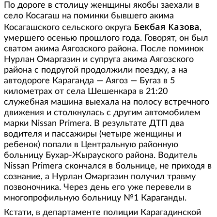
По дороге в столицу женщины якобы заехали в
село Косагаш на поминки бывшего акима
Бекбая Казова
Косагашского сельского округа
,
умершего осенью прошлого года. Говорят, он был
сватом акима Аягозского района. После поминок
Нурлан Омаргазин и супруга акима Аягозского
района с подругой продолжили поездку, а на
автодороге Караганда — Аягоз — Бугаз в 5
километрах от села Шешенкара в 21:20
служебная машина выехала на полосу встречного
движения и столкнулась с другим автомобилем
марки Nissan Primera. В результате ДТП два
водителя и пассажиры (четыре женщины и
ребенок) попали в Центральную районную
больницу Бухар-Жырауского района. Водитель
Nissan Primera скончался в больнице, не приходя в
сознание, а Нурлан Омаргазин получил травму
позвоночника. Через день его уже перевели в
многопрофильную больницу №1 Караганды.
Кстати, в департаменте полиции Карагадинской