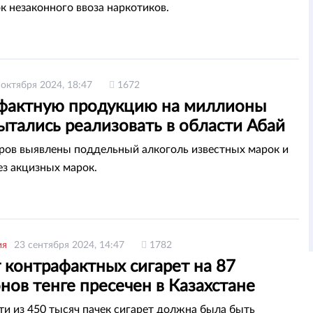
к незаконного ввоза наркотиков.
 октября 2024, 18:47
1672
фактную продукцию на миллионы
ытались реализовать в области Абай
ров выявлены поддельный алкоголь известных марок и
ез акцизных марок.
ия
23 сентября 2024, 14:47
1782
 контрафактных сигарет на 87
ов тенге пресечен в Казахстане
ти из 450 тысяч пачек сигарет должна была быть