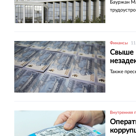
«ОзенМ
Бауржан Ма
трудоустро
Финансы
11
Свыше 
незаде
вывезт
Также прес
Внутренняя 
Операт
корруп