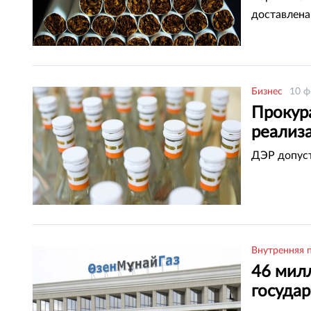
доставлена 
Бизнес
10 ф
Прокур
реализ
ДЭР допуст
Внутренняя 
46 мил
госуда