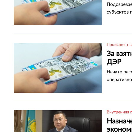
Подозревае
субъектов 
Происшеств
За взя
ДЭР
Начато рас
оперативно
Внутренняя 
Назнач
эконом