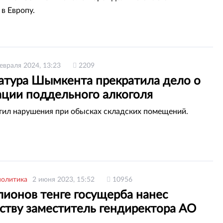
в Европу.
евраля 2024, 13:23
2209
атура Шымкента прекратила дело о
ации поддельного алкоголя
ил нарушения при обысках складских помещений.
политика
2 июня 2023, 15:52
10956
лионов тенге госущерба нанес
рству заместитель гендиректора АО