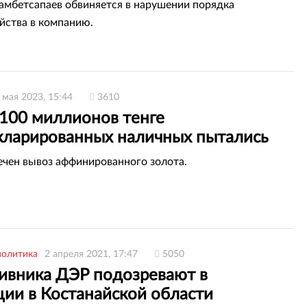
унайГаз»
мбетсапаев обвиняется в нарушении порядка
йства в компанию.
 мая 2023, 15:44
3610
100 миллионов тенге
кларированных наличных пытались
и из Астаны
ечен вывоз аффинированного золота.
политика
2 апреля 2021, 17:47
5050
ивника ДЭР подозревают в
ции в Костанайской области