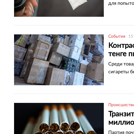
для попыто
События
15
Контра
тенге п
Среди това
сигареты б
Происшеств
Транзит
миллион
Партия поч