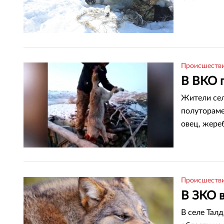
Происшеств
В ВКО 
Жители сел
полутораме
овец, жере
Происшеств
В ЗКО в
В селе Тал