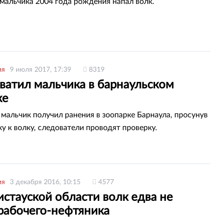
 мальчика 2004 года рождения напал волк.
ия
9 июля 2017, 17:39
8319
ватил мальчика в барнаульском
ке
 мальчик получил ранения в зоопарке Барнаула, просунув
ку к волку, следователи проводят проверку.
ия
3 декабря 2016, 10:15
4577
стауской области волк едва не
 рабочего-нефтяника