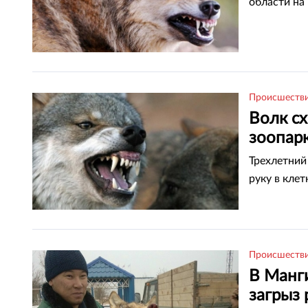
области на
Происшеств
Волк сх
зоопар
Трехлетний
руку в клет
Происшеств
В Манги
загрыз