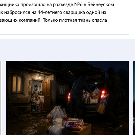
хищника произошло на разъезде №6 в Бейнеуском
лк набросился на 44-летнего сварщика одной из
ающих компаний. Только плотная ткань спасла
го от серьезных последствий.