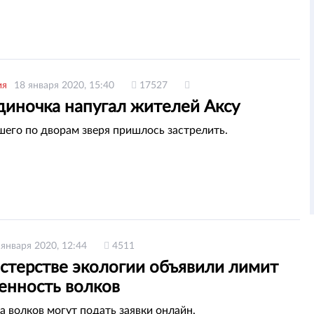
ия
18 января 2020, 15:40
17527
диночка напугал жителей Аксу
шего по дворам зверя пришлось застрелить.
 января 2020, 12:44
4511
стерстве экологии объявили лимит
енность волков
а волков могут подать заявки онлайн.