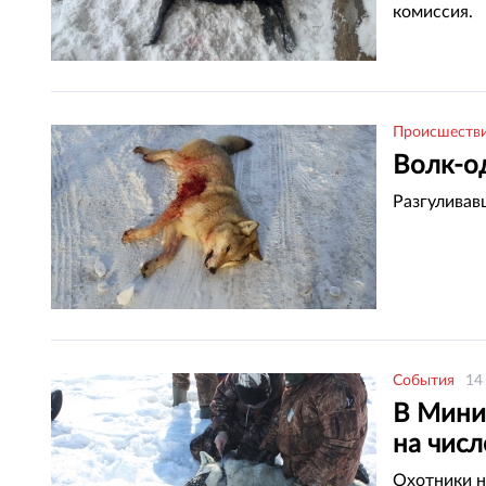
комиссия.
Происшеств
Волк-о
Разгуливав
События
14
В Мини
на числ
Охотники н