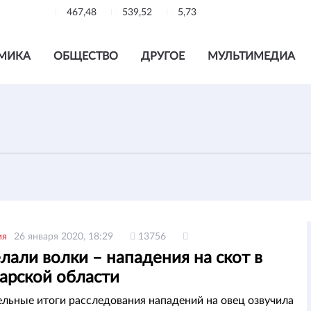
467,48
539,52
5,73
МИКА
ОБЩЕСТВО
ДРУГОЕ
МУЛЬТИМЕДИА
ия
26 января 2020, 18:29
13756
лали волки – нападения на скот в
арской области
льные итоги расследования нападений на овец озвучила