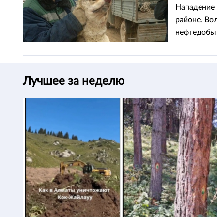
Нападение 
районе. Во
нефтедобыв
потерпевше
Лучшее за неделю