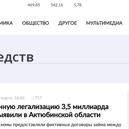
469,85
542,16
5,78
МИКА
ОБЩЕСТВО
ДРУГОЕ
МУЛЬТИМЕДИА
 марта, 18:40
757
нную легализацию 3,5 миллиарда
выявили в Актюбинской области
схемы предоставляли фиктивные договоры займа между