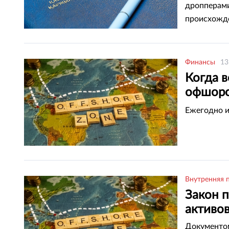
дропперами
происхожде
Финансы
13
Когда 
офшоро
правит
Ежегодно и
Внутренняя 
Закон 
активо
Документом