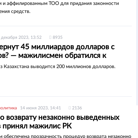
 и аффилированным ТОО для придания законности
ния средств.
 декабря 2023, 13:52
8935
вернут 45 миллиардов долларов с
в? — мажилисмен обратился к
ельству
з Казахстана выводится 200 миллионов долларов.
политика
14 июня 2023, 14:41
2136
по возврату незаконно выведенных
в принял мажилис РК
 обеспечена прозрачность процедур возврата незаконно