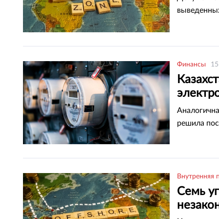
выведенных
Финансы
15
Казахс
электро
— Сады
Аналогична
решила пос
Внутренняя 
Семь у
незакон