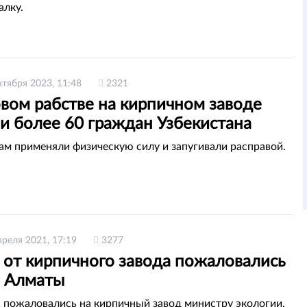
лку.
ктября 2023, 11:48
2321
овом рабстве на кирпичном заводе
и более 60 граждан Узбекистана
ам применяли физическую силу и запугивали расправой.
преля 2021, 17:19
3277
 от кирпичного завода пожаловались
 Алматы
пожаловались на кирпичный завод министру экологии.