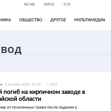
467,48
539,52
5,73
МИКА
ОБЩЕСТВО
ДРУГОЕ
МУЛЬТИМЕДИА
ия
5 октября 2024, 14:13
1932
 погиб на кирпичном заводе в
айской области
ер от полученных травм после падения в