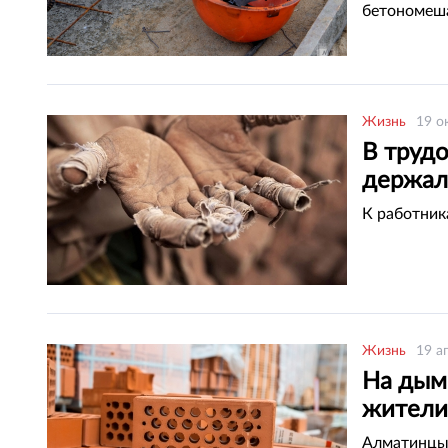
бетономеша
Жизнь
19 о
В труд
держал
К работник
Жизнь
19 а
На дым
жители
Алматинцы 