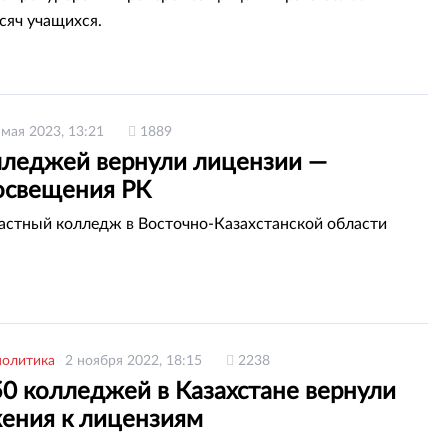
сяч учащихся.
 мая 2023, 13:21
1889
лледжей вернули лицензии —
свещения РК
астный колледж в Восточно-Казахстанской области
политика
2 ноября 2022, 18:15
2238
50 колледжей в Казахстане вернули
ения к лицензиям