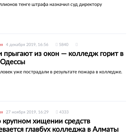
ллионов тенге штрафа назначил суд директору
ия
4 декабря 2019, 16:56
5840
и прыгают из окон — колледж горит в
 Одессы
еловек уже пострадали в результате пожара в колледже.
ия
27 ноября 2019, 16:29
4333
о крупном хищении средств
евается главбух колледжа в Алматы