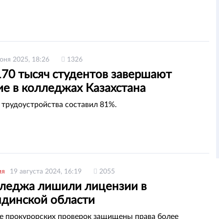
юня 2025, 18:26
1326
170 тысяч студентов завершают
ие в колледжах Казахстана
 трудоустройства составил 81%.
ия
19 августа 2024, 16:19
2055
лледжа лишили лицензии в
ндинской области
те прокурорских проверок защищены права более