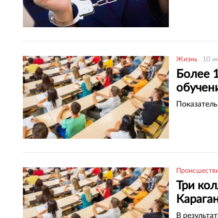
Жизнь
10 и
Более 
обучен
Показатель
Происшеств
Три ко
Карага
В результа