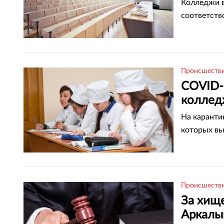
Колледжи в
соответств
Происшеств
COVID-
коллед
На каранти
которых вы
Происшеств
За хищ
Аркалы