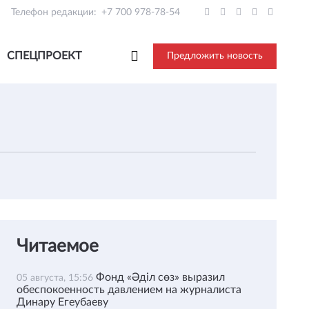
Телефон редакции:
+7 700 978-78-54
СПЕЦПРОЕКТ
Предложить новость
Читаемое
Фонд «Әділ сөз» выразил
05 августа, 15:56
обеспокоенность давлением на журналиста
Динару Егеубаеву