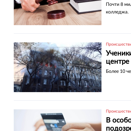
Почти 8 ми
колледжа.
Происшеств
Ученик
центре
Более 10 ч
Происшеств
В особ
подозр