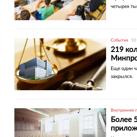
четырех ты
События
10
219 ко
Минпро
Еще один ч
закрылся.
Внутренняя 
Более 
прилож