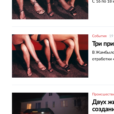
С 16 по 18
События
19
Три пр
В Жамбылск
отработки 
Происшеств
Двух ж
создан