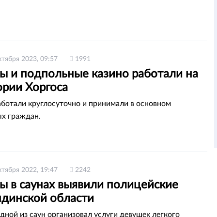
ктября 2023, 09:57
1991
ы и подпольные казино работали на
ории Хоргоса
ботали круглосуточно и принимали в основном
х граждан.
ктября 2022, 19:47
2242
ы в саунах выявили полицейские
ндинской области
дной из саун организовал услуги девушек легкого