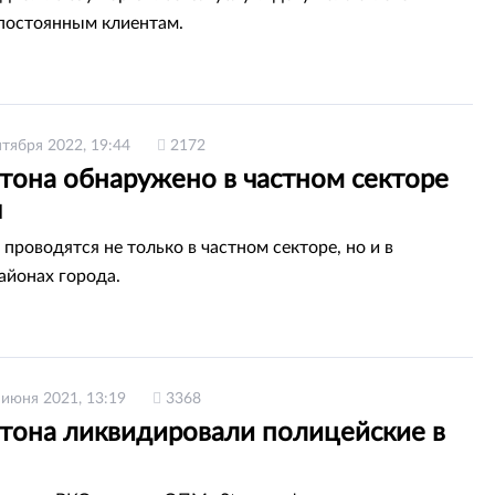
постоянным клиентам.
нтября 2022, 19:44
2172
итона обнаружено в частном секторе
ы
проводятся не только в частном секторе, но и в
айонах города.
 июня 2021, 13:19
3368
итона ликвидировали полицейские в