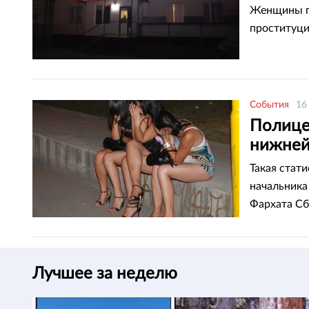
Женщины по
проституци
События
16
Полице
нижней
Такая стат
начальника
Фархата Сб
Лучшее за неделю