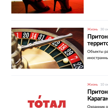
Жизнь
30 о
Притон
террит
Объекты ра
иностранны
Жизнь
10 о
Притон
Карага
Охранник о