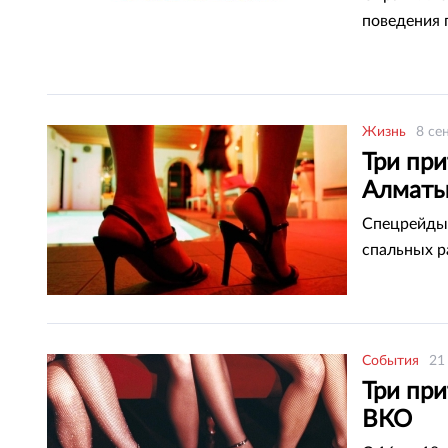
поведения 
Жизнь
8 се
Три пр
Алмат
Спецрейды 
спальных р
События
21
Три пр
ВКО