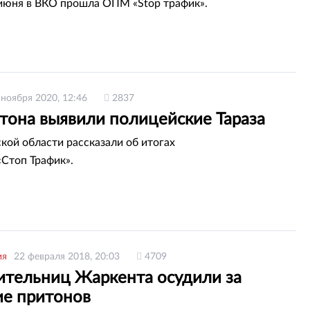
 июня в ВКО прошла ОПМ «Stop трафик».
 ноября 2020, 12:46
2837
итона выявили полицейские Тараза
ой области рассказали об итогах
«Стоп Трафик».
ия
22 февраля 2018, 20:03
4709
ительниц Жаркента осудили за
ие притонов