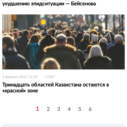
ухудшению эпидситуации — Бейсенова
2 февраля 2022, 11:19
2567
Тринадцать областей Казахстана остаются в
«красной» зоне
1
2
3
4
5
6