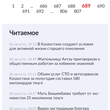
689
1
2
...
686
687
688
690
691
692
...
806
807
Читаемое
В Казахстане создают условия
06 августа, 19:13
для активной жизни старшего поколения
Жительницу Актау приговорили к
06 августа, 18:49
общественным работам за избиение знакомой
Объем услуг СТО и автосервисов
06 августа, 21:11
Казахстана за полугодие составил 180
миллиардов теңге
Мать Бишимбаева требует от экс-
06 августа, 14:57
невестки 25 миллионов теңге
Видео экстрадиции блогера
06 августа, 20:07