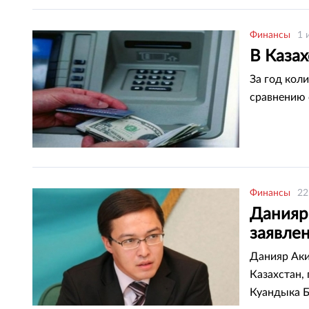
Финансы
1 
В Казах
За год кол
сравнению 
Финансы
22
Данияр
заявле
Данияр Аки
Казахстан,
Куандыка Б