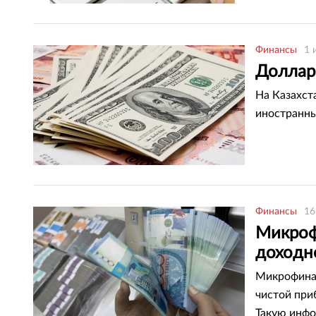
Финансы
1 
Доллар 
На Казахст
иностранн
Финансы
16
Микроф
доходн
Микрофинан
чистой при
Такую инфо