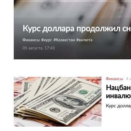
Курс доллара продолжил сн
Финансы
курс
Казахстан
валюта
05 августа, 17:41
Финансы
4 
Нацбан
инвалю
Курс долла