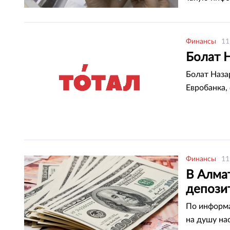
Ranking.kz.
Финансы
11
Болат Н
Болат Наза
Евробанка
Финансы
11
В Алма
депози
По информа
на душу на