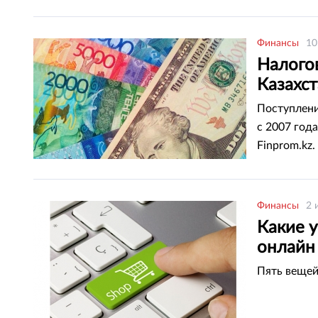
дорогие и 
Финансы
10
Налого
Казахс
Поступлени
с 2007 год
Finprom.kz.
Финансы
2 
Какие у
онлайн
Пять вещей