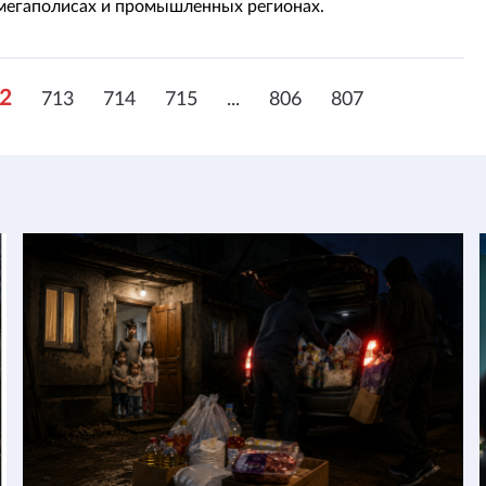
 мегаполисах и промышленных регионах.
2
713
714
715
...
806
807