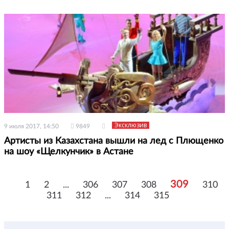
Эксклюзив
9 июля 2017, 14:50
9849
Артисты из Казахстана вышли на лед с Плющенко
на шоу «Щелкунчик» в Астане
309
1
2
...
306
307
308
310
311
312
...
314
315