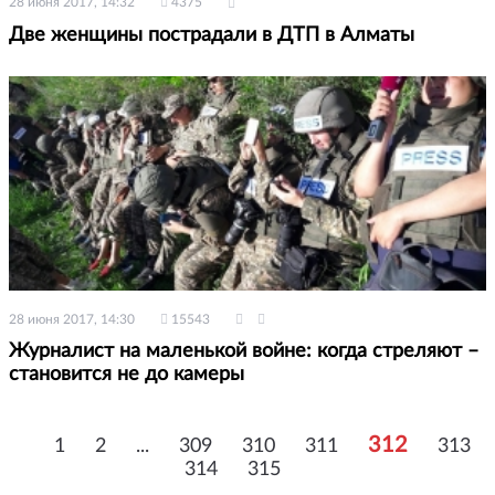
28 июня 2017, 14:32
4375
Две женщины пострадали в ДТП в Алматы
28 июня 2017, 14:30
15543
Журналист на маленькой войне: когда стреляют –
становится не до камеры
312
1
2
...
309
310
311
313
314
315