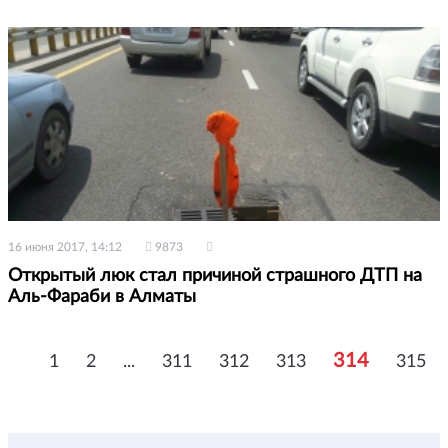
16 июня 2017, 14:12
9873
Открытый люк стал причиной страшного ДТП на
Аль-Фараби в Алматы
314
1
2
...
311
312
313
315