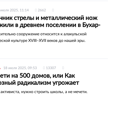
 июля 2025, 11:14
2662
чник стрелы и металлический нож
жили в древнем поселении в Бухар-
ком районе Карагандинской области
тельно сооружение относится к алакульской
ской культуре XVIII–XVII веков до нашей эры.
ь
18 июля 2025, 09:53
13307
ети на 500 домов, или Как
озный радикализм угрожает
танцам
активиста, нужно строить школы, а не мечети.