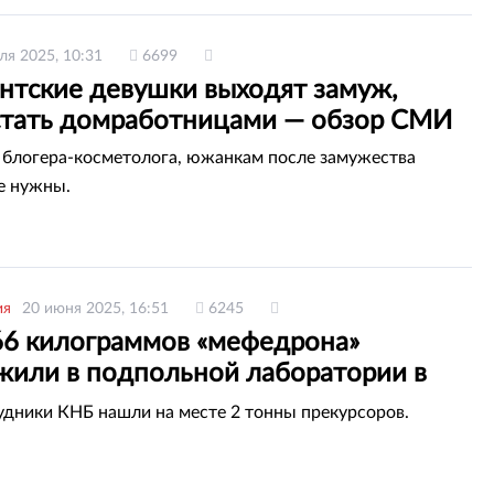
ля 2025, 10:31
6699
тские девушки выходят замуж,
стать домработницами — обзор СМИ
блогера-косметолога, южанкам после замужества
е нужны.
ия
20 июня 2025, 16:51
6245
66 килограммов «мефедрона»
жили в подпольной лаборатории в
удники КНБ нашли на месте 2 тонны прекурсоров.