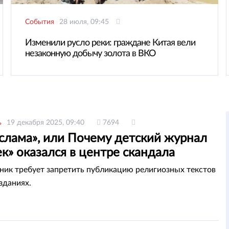
События
28 июля, 09:45
Изменили русло реки: граждане Китая вели
незаконную добычу золота в ВКО
ь
19 декабря 2025, 09:40
7694
слама», или Почему детский журнал
к» оказался в центре скандала
ик требует запретить публикацию религиозных текстов
зданиях.