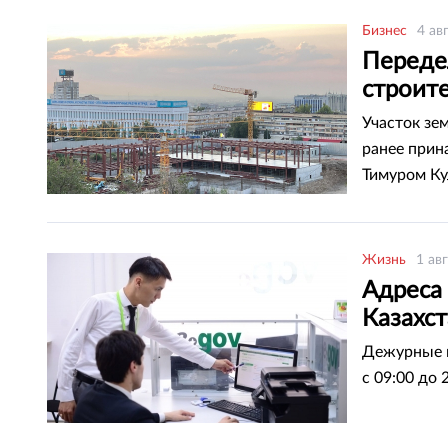
Бизнес
4 ав
Передел
строит
Участок зе
ранее прин
Тимуром Ку
частную со
Жизнь
1 ав
Адреса
Казахс
Дежурные ц
с 09:00 до 