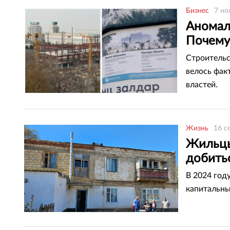
Бизнес
7 но
Аномали
Почему 
Строительс
велось фак
властей.
Жизнь
16 с
Жильцы
добить
В 2024 год
капитальны