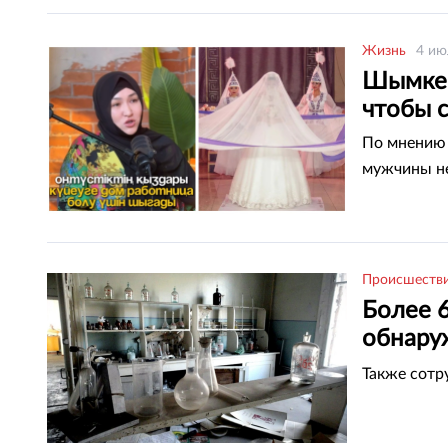
Жизнь
4 ию
Шымкен
чтобы 
По мнению 
мужчины н
Происшеств
Более 
обнару
Таразе
Также сотр