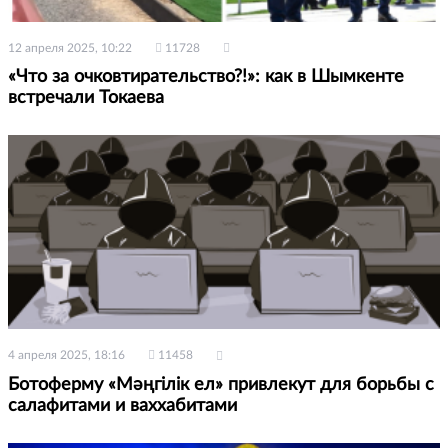
12 апреля 2025, 10:22
11728
«Что за очковтирательство?!»: как в Шымкенте
встречали Токаева
4 апреля 2025, 18:16
11458
Ботоферму «Мәңгілік ел» привлекут для борьбы с
салафитами и ваххабитами