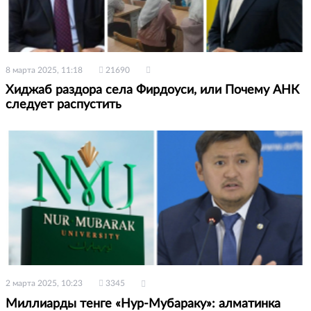
8 марта 2025, 11:18
21690
Хиджаб раздора села Фирдоуси, или Почему АНК
следует распустить
2 марта 2025, 10:23
3345
Миллиарды тенге «Нур-Мубараку»: алматинка