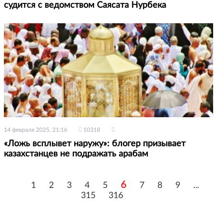
судится с ведомством Саясата Нурбека
14 февраля 2025, 21:16
10318
«Ложь всплывет наружу»: блогер призывает
казахстанцев не подражать арабам
6
1
2
3
4
5
7
8
9
...
315
316