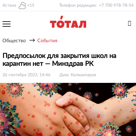
Астана
+15
Телефон редакции:
+7 700 978-78-54
→
Общество
События
Предпосылок для закрытия школ на
карантин нет — Минздрав РК
26 сентября 2023, 14:46
Диас Калиакпаров