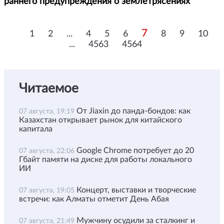
раннего предупреждения о землетрясениях
7
1
2
...
4
5
6
8
9
10
...
4563
4564
Читаемое
От Jiaxin до панда-бондов: как
07 августа, 19:19
Казахстан открывает рынок для китайского
капитала
Google Chrome потребует до 20
07 августа, 22:06
Гбайт памяти на диске для работы локального
ИИ
Концерт, выставки и творческие
07 августа, 19:05
встречи: как Алматы отметит День Абая
Мужчину осудили за сталкинг и
07 августа, 21:49