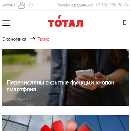
Астана
+19
Телефон редакции:
+7 700 978-78-54
→
Экономика
Техно
Перечислены скрытые функции кнопок
смартфона
29 июля, 22:18