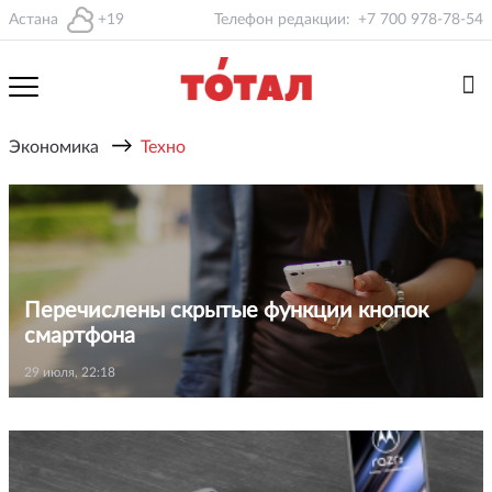
Астана
+19
Телефон редакции:
+7 700 978-78-54
→
Экономика
Техно
Перечислены скрытые функции кнопок
смартфона
29 июля, 22:18