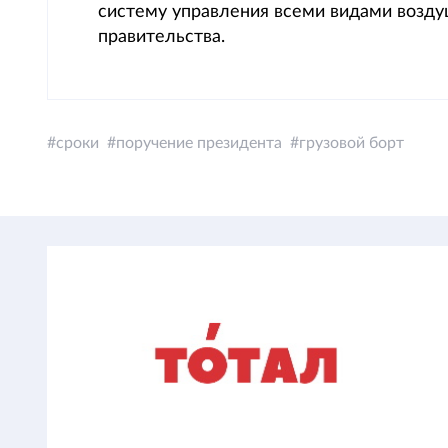
систему управления всеми видами возду
правительства.
сроки
поручение президента
грузовой борт