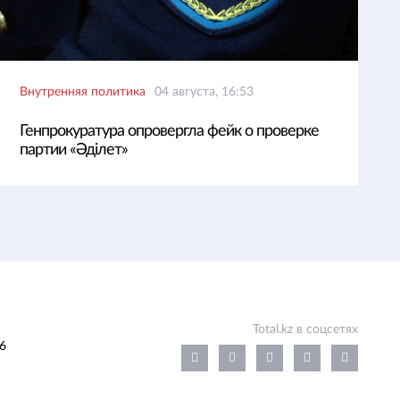
Внутренняя политика
04 августа, 16:53
Генпрокуратура опровергла фейк о проверке
партии «Әділет»
Total.kz в соцсетях
6