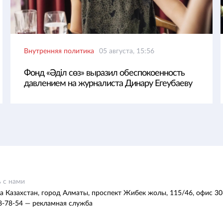
Внутренняя политика
05 августа, 15:56
Фонд «Әділ сөз» выразил обеспокоенность
давлением на журналиста Динару Егеубаеву
 с нами
а Казахстан, город Алматы, проспект Жибек жолы, 115/46, офис 30
8-78-54 — рекламная служба