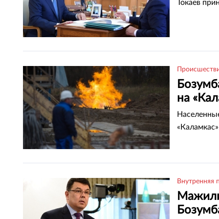
Токаев при
Происшеств
Бозумб
на «Кал
Населенны
«Каламкас»
Внутренняя 
Мажили
Бозумб