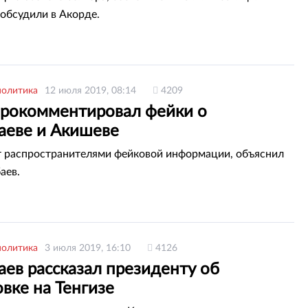
 обсудили в Акорде.
политика
12 июля 2019, 08:14
4209
прокомментировал фейки о
аеве и Акишеве
 распространителями фейковой информации, объяснил
аев.
политика
3 июля 2019, 16:10
4126
ев рассказал президенту об
вке на Тенгизе