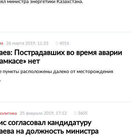
нял министра энергетики Казахстана.
ия
26 марта 2019, 11:23
4016
аев: Пострадавших во время аварии
амкасе» нет
е пункты расположены далеко от месторождения
.
политика
25 февраля 2019, 17:12
3605
с согласовал кандидатуру
аева на должность министра