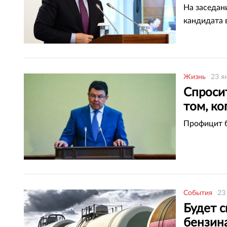
На заседан
кандидата 
Жизнь
23 я
Спроси
том, к
Профицит б
События
23
Будет с
бензин