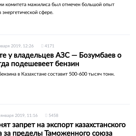
ии комитета мажилиса был отмечен большой опыт
в энергетической сфере.
нваря 2019, 12:26
4171
те у владельцев АЗС — Бозумбаев о
огда подешевеет бензин
ензина в Казахстане составит 500-600 тысяч тонн.
 января 2019, 11:16
5458
нят запрет на экспорт казахстанского
а за пределы Таможенного союза