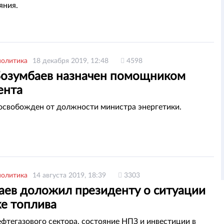
яния.
политика
18 декабря 2019, 12:48
4598
Бозумбаев назначен помощником
ента
освобожден от должности министра энергетики.
политика
14 августа 2019, 18:39
3303
аев доложил президенту о ситуации
ке топлива
ефтегазового сектора, состояние НПЗ и инвестиции в