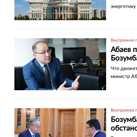
энергетику
Внутренняя 
Абаев 
Бозумб
Что движет
министр Аб
Внутренняя 
Бозумба
обстано