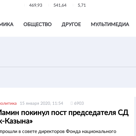
469,93
541,64
5,71
МИКА
ОБЩЕСТВО
ДРУГОЕ
МУЛЬТИМЕДИА
политика
15 января 2020, 11:54
6903
Мамин покинул пост председателя СД
к-Казына»
прошли в совете директоров Фонда национального