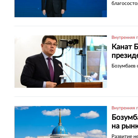
благососто
Внутренняя 
Канат 
презид
Бозумбаев 
Внутренняя 
Бозумб
на рын
Развитие н