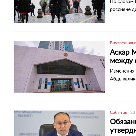
По словам 
россияне д
Внутренняя 
Аскар 
между 
Изменения 
Абдыкалико
События
23
Обязанн
утверд