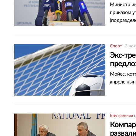
Министр ин
приказом у
(подраздел
Спорт
3 ноя
Экс-тр
предло
Мойес, кот
апреле нын
Внутренняя 
Компар
развал