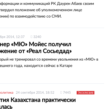
формации и коммуникаций РК Даурен Абаев своим
твердил положение об уполномоченном лице
ении) по взаимодействию со СМИ.
бря 2014, 12:37
3240
енер «МЮ» Мойес получил
жение от «Реал Сосьедад»
орый не тренировал со времени увольнения из «МЮ» в
ешнего года, находится сейчас в Катаре
Эксклюзив
политика
24 сентября 2014, 18:52
7445
тия Казахстана практически
илась