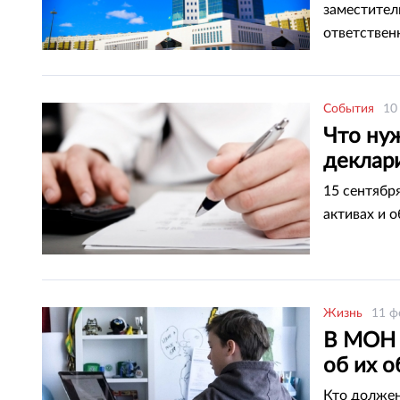
заместител
ответствен
События
10
Что ну
деклар
15 сентябр
активах и 
Жизнь
11 ф
В МОН 
об их о
Кто должен