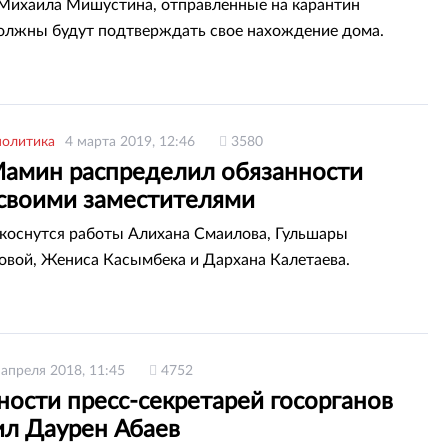
Михаила Мишустина, отправленные на карантин
олжны будут подтверждать свое нахождение дома.
политика
4 марта 2019, 12:46
3580
Мамин распределил обязанности
своими заместителями
коснутся работы Алихана Смаилова, Гульшары
вой, Жениса Касымбека и Дархана Калетаева.
 апреля 2018, 11:45
4752
ости пресс-секретарей госорганов
ил Даурен Абаев