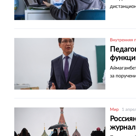
дистанцион
Внутренняя 
Педаго
функци
Аймагамбет
за поручен
Мир
1 апре
Россиян
журнал