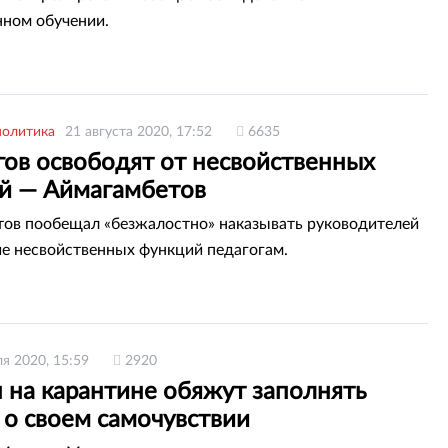
ном обучении.
политика
21 августа 2020, 17:52
6635
гов освободят от несвойственных
й — Аймагамбетов
ов пообещал «безжалостно» наказывать руководителей
ие несвойственных функций педагогам.
ля 2020, 15:59
2920
 на карантине обяжут заполнять
 о своем самочувствии