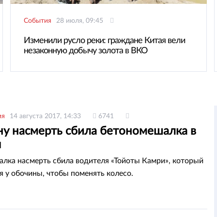
События
28 июля, 09:45
Изменили русло реки: граждане Китая вели
незаконную добычу золота в ВКО
ия
14 августа 2017, 14:33
6741
у насмерть сбила бетономешалка в
ы
лка насмерть сбила водителя «Тойоты Камри», который
я у обочины, чтобы поменять колесо.