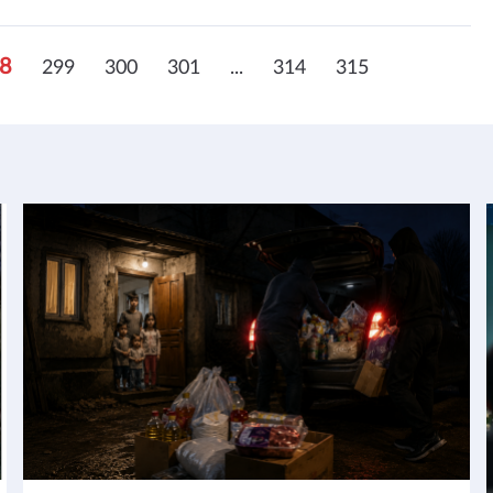
8
299
300
301
...
314
315