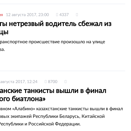
ия
12 августа 2017, 23:00
4337
ты нетрезвый водитель сбежал из
цы
анспортное происшествие произошло на улице
а.
 августа 2017, 12:24
8700
танские танкисты вышли в финал
ого биатлона»
вном «Алабино» казахстанские танкисты вышли в финал
овых экипажей Республики Беларусь, Китайской
еспублики и Российской Федерации.