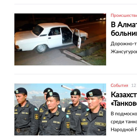
Происшеств
В Алма
больни
Дорожно-тр
Жансугуров
События
12
Казахс
«Танков
В подмоско
среди танк
Народной Р