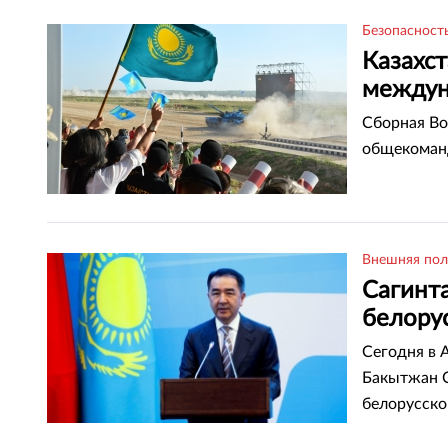
Безопасност
Казахст
междун
Сборная Во
общекоманд
Внешняя пол
Сагинта
белору
Сегодня в 
Бакытжан С
белорусско