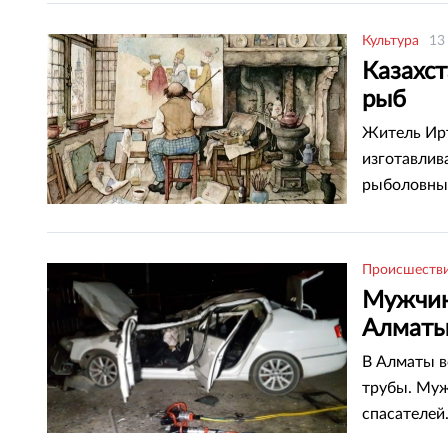
Культура
13
Казахс
рыб
Житель Ирт
изготавлив
рыболовны
Происшеств
Мужчин
Алмат
В Алматы в
трубы. Муж
спасателей