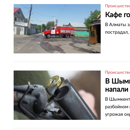
Происшеств
Кафе г
В Алматы з
пострадал, 
Происшеств
В Шымк
напали
В Шымкенте
разбойном 
угрожая ох