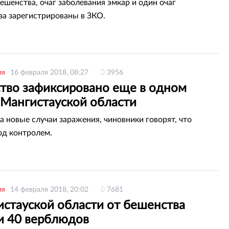
ешенства, очаг заболевания эмкар и один очаг
за зарегистрированы в ЗКО.
ия
16 февраля 2018, 08:27
3956
тво зафиксировано еще в одном
 Мангистауской области
а новые случаи заражения, чиновники говорят, что
од контролем.
ия
14 февраля 2018, 20:02
7681
истауской области от бешенства
и 40 верблюдов