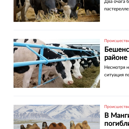
Два очага б
пастерелле
Происшеств
Бешенс
районе
Несмотря н
ситуация п
Происшеств
В Манг
погибл