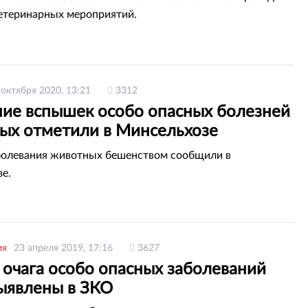
етеринарных мероприятий.
 октября 2020, 13:21
3312
ие вспышек особо опасных болезней
ых отметили в Минсельхозе
тана
болевания животных бешенством сообщили в
е.
ия
23 апреля 2019, 17:16
3627
 очага особо опасных заболеваний
выявлены в ЗКО