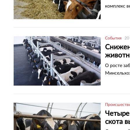
комплекс в
События
20
Снижен
животн
Казахс
О росте за
Минсельхоз
Происшеств
Четыре
скота 