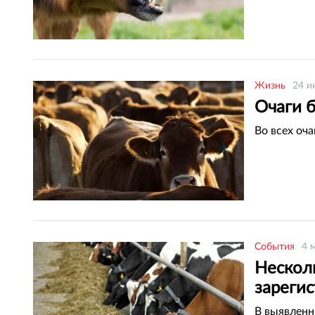
Жизнь
24 и
Очаги 
Во всех оч
События
4 
Нескол
зареги
В выявленн