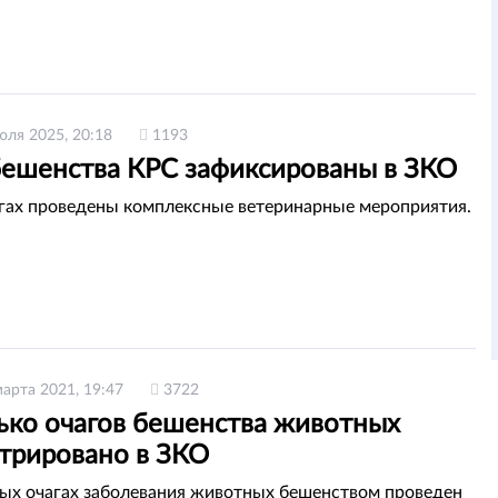
юля 2025, 20:18
1193
бешенства КРС зафиксированы в ЗКО
агах проведены комплексные ветеринарные мероприятия.
марта 2021, 19:47
3722
ько очагов бешенства животных
стрировано в ЗКО
ых очагах заболевания животных бешенством проведен