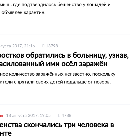
мыш, где подтвердилось бешенство у лошадей и
 объявлен карантин.
вгуста 2017, 21:16
13798
остков обратились в больницу, узнав,
насилованный ими осёл заражён
ное количество заражённых неизвестно, поскольку
ители спрятали своих детей подальше от позора.
ия
18 августа 2017, 19:05
4788
нства скончались три человека в
нте