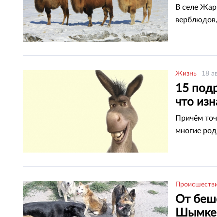
В селе Жар
верблюдов,
Жизнь
18 а
15 подр
что из
Причём точ
многие род
Происшеств
От беше
Шымке