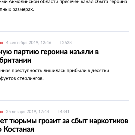
ми Акмолинской области пресечен канал сбыта героина
упных размерах.
ия
4 сентября 2019, 12:46
2628
ную партию героина изъяли в
британии
нная преступность лишилась прибыли в десятки
фунтов стерлингов.
ия
25 января 2019, 17:44
4341
ет тюрьмы грозит за сбыт наркотиков
 Костаная