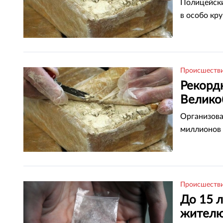
Полицейски
в особо кр
Происшеств
Рекорд
Велико
Организова
миллионов 
Происшеств
До 15 л
жителю