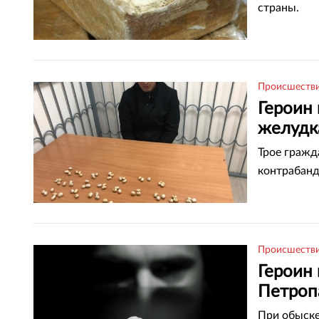
страны.
Происшеств
Героин 
желудк
Трое гражд
контрабанд
Происшеств
Героин 
Петроп
При обыске