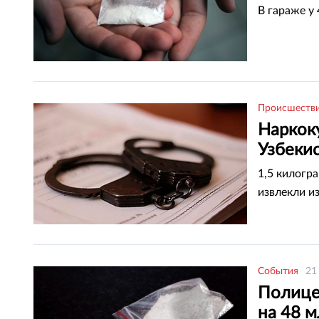
В гараже у
Происшеств
Наркок
Узбеки
1,5 килогра
извлекли и
События
21
Полице
на 48 м