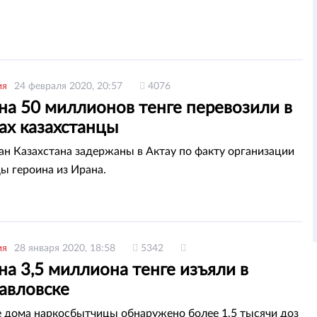
ия
24 февраля 2020, 20:57
4076
на 50 миллионов тенге перевозили в
ах казахстанцы
ан Казахстана задержаны в Актау по факту организации
ы героина из Ирана.
ия
28 января 2020, 18:58
5342
на 3,5 миллиона тенге изъяли в
авловске
 дома наркосбытчицы обнаружено более 1,5 тысячи доз