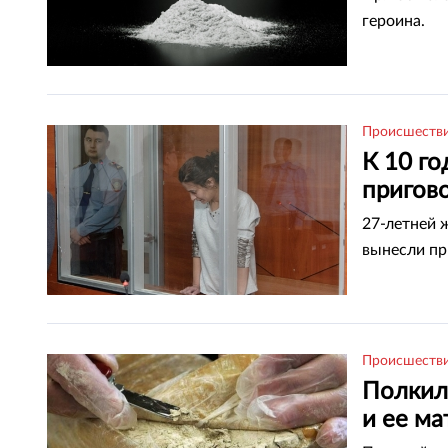
героина.
Происшеств
К 10 го
пригов
27-летней 
вынесли пр
Происшеств
Полкил
и ее м