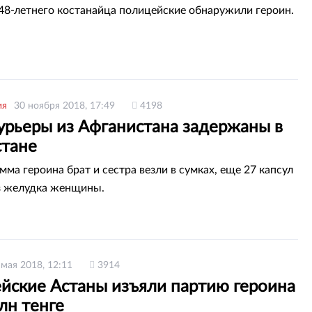
 48-летнего костанайца полицейские обнаружили героин.
ия
30 ноября 2018, 17:49
4198
урьеры из Афганистана задержаны в
стане
мма героина брат и сестра везли в сумках, еще 27 капсул
з желудка женщины.
 мая 2018, 12:11
3914
йские Астаны изъяли партию героина
лн тенге