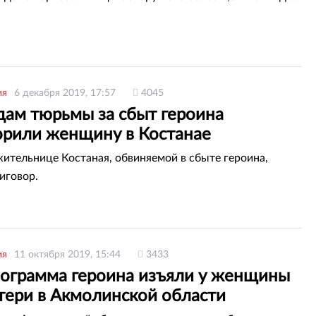
ия
6 декабря 2019, 17:57
4045
дам тюрьмы за сбыт героина
орили женщину в Костанае
жительнице Костаная, обвиняемой в сбыте героина,
иговор.
ия
11 октября 2019, 15:44
3433
ограмма героина изъяли у женщины
атери в Акмолинской области