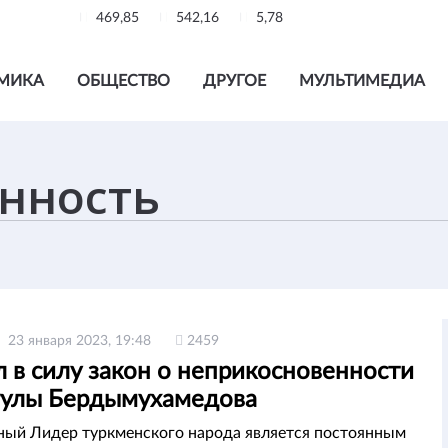
469,85
542,16
5,78
МИКА
ОБЩЕСТВО
ДРУГОЕ
МУЛЬТИМЕДИА
23 января 2023, 19:48
2459
 в силу закон о неприкосновенности
гулы Бердымухамедова
ый Лидер туркменского народа является постоянным