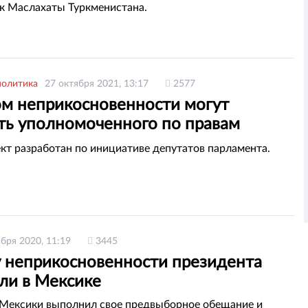
к Маслахаты Туркменистана.
политика
27 октября 2021, 13:17
2577
ом неприкосновенности могут
ть уполномоченного по правам
а в РК
кт разработан по инициативе депутатов парламента.
ября 2020, 11:19
3445
 неприкосновенности президента
ли в Мексике
Мексики выполнил свое предвыборное обещание и