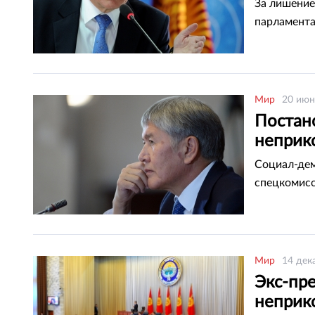
За лишение
парламента
Мир
20 июн
Постан
неприк
Социал-дем
спецкомисс
Мир
14 дек
Экс-пр
неприк