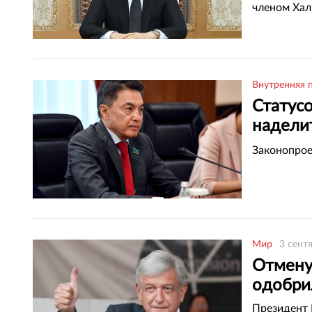
членом Хал
Внутренняя 
Статус
надели
человек
Законопрое
Мир
3 сент
Отмену
одобри
Президент 