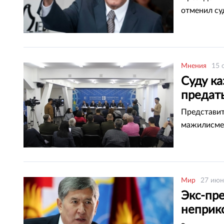
отменил су
Мнения
15 
Суду ка
предат
Представит
мажилисмен
Мир
27 июн
Экс-пр
неприк