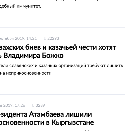
дебный иммунитет.
октября 2019, 14:21
22293
захских биев и казачьей чести хотят
ь Владимира Божко
ели славянских и казачьих организаций требуют лишить
а неприкосновенности.
я 2019, 17:26
3289
езидента Атамбаева лишили
основенности в Кыргызстане