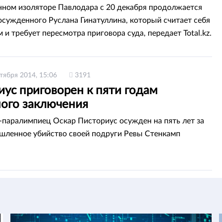
нном изоляторе Павлодара с 20 декабря продолжается
осужденного Руслана Гинатуллина, который считает себя
и требует пересмотра приговора суда, передает Total.kz.
тября 2014, 15:06
3191
ус приговорен к пяти годам
ого заключения
-паралимпиец Оскар Писториус осужден на пять лет за
ленное убийство своей подруги Ревы Стенкамп