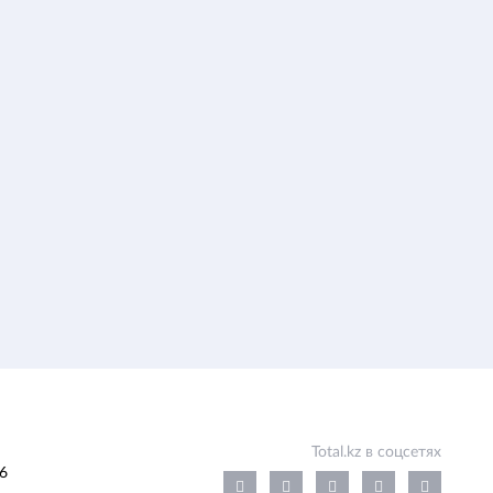
Total.kz в соцсетях
6