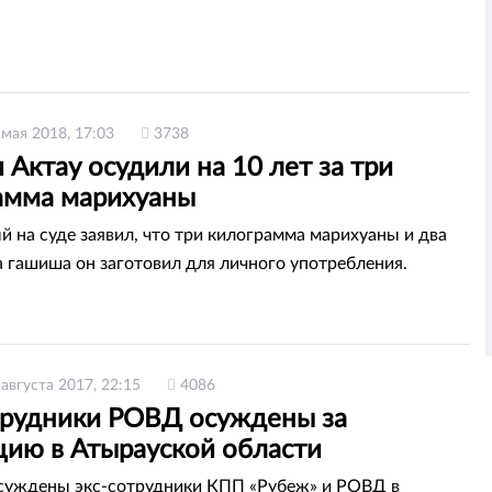
 мая 2018, 17:03
3738
Актау осудили на 10 лет за три
амма марихуаны
 на суде заявил, что три килограмма марихуаны и два
 гашиша он заготовил для личного употребления.
 августа 2017, 22:15
4086
трудники РОВД осуждены за
цию в Атырауской области
осуждены экс-сотрудники КПП «Рубеж» и РОВД в