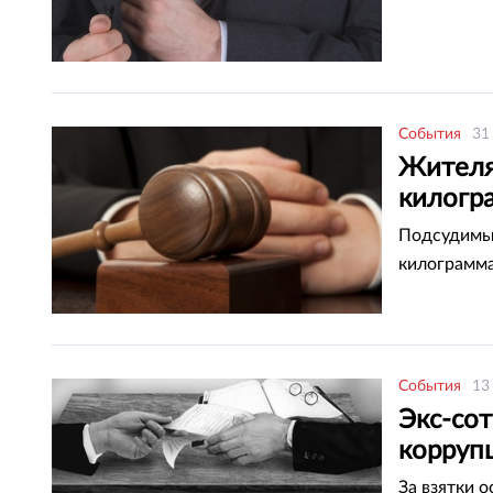
События
31
Жителя 
килогр
Подсудимый
килограмма
События
13
Экс-со
корруп
За взятки 