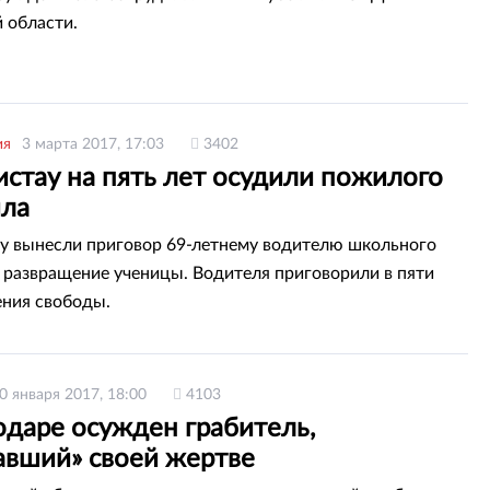
 области.
ия
3 марта 2017, 17:03
3402
стау на пять лет осудили пожилого
ла
у вынесли приговор 69-летнему водителю школьного
а развращение ученицы. Водителя приговорили в пяти
ния свободы.
0 января 2017, 18:00
4103
одаре осужден грабитель,
авший» своей жертве