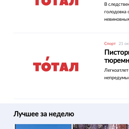
В следстве
голодовка 
невиновным 
Спорт
21 ок
Пистори
тюремн
Легкоатлет
непредумыш
Лучшее за неделю