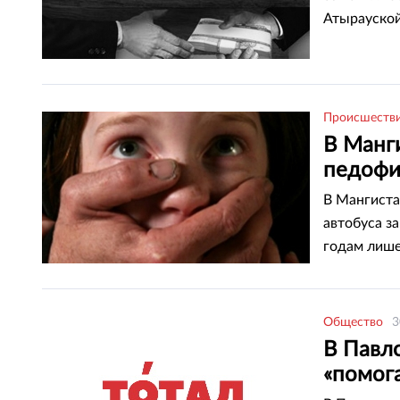
Атырауской
Происшеств
В Манги
педофи
В Мангиста
автобуса з
годам лише
Общество
3
В Павл
«помог