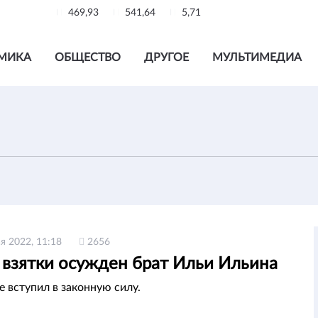
469,93
541,64
5,71
МИКА
ОБЩЕСТВО
ДРУГОЕ
МУЛЬТИМЕДИА
я 2022, 11:18
2656
 взятки осужден брат Ильи Ильина
е вступил в законную силу.