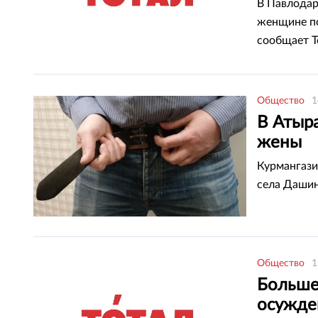
В Павлодар
женщине по
сообщает T
городского
Общество
1
В Атыр
жены
Курмангази
села Дашин
Общество
1
Больше
осужде