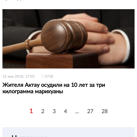
31 мая 2018, 17:03
3738
Жителя Актау осудили на 10 лет за три
килограмма марихуаны
1
2
3
4
...
27
28