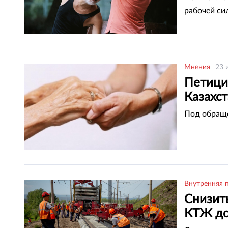
рабочей си
Мнения
23 
Петици
Казахс
Под обраще
Внутренняя 
Снизит
КТЖ до