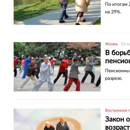
По итогам 
на 29%.
Жизнь
15 м
В борь
пенсио
Пенсионный
разрезе.
Внутренняя 
Закон 
возраст