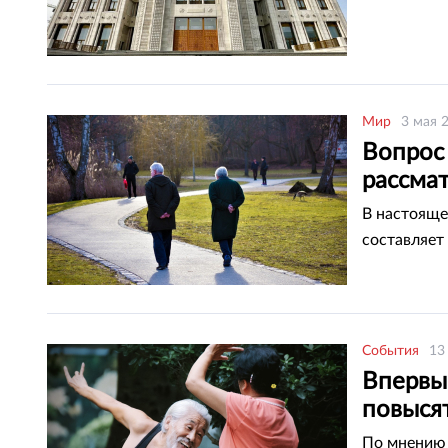
Мир
3 мая 
Вопрос
рассма
В настояще
составляет 
События
13
Впервые
повысят
По мнению 