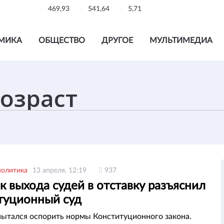
469,93
541,64
5,71
МИКА
ОБЩЕСТВО
ДРУГОЕ
МУЛЬТИМЕДИА
политика
13 апреля, 12:19
937
 выхода судей в отставку разъяснил
туционный суд
пытался оспорить нормы Конституционного закона.