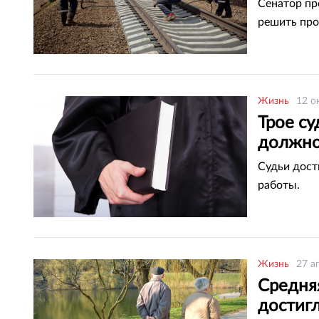
Сенатор пр
решить пр
Жизнь
12 о
Трое с
должно
Судьи дост
работы.
Жизнь
27 а
Средня
достигл