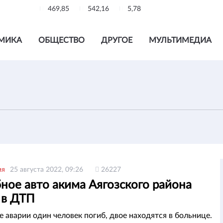
469,85
542,16
5,78
МИКА
ОБЩЕСТВО
ДРУГОЕ
МУЛЬТИМЕДИА
ия
25 августа 2022, 09:26
26227
ное авто акима Аягозского района
 в ДТП
е аварии один человек погиб, двое находятся в больнице.