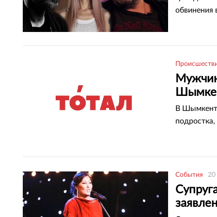
обвинения 
Происшеств
Мужчин
Шымке
В Шымкенте
подростка,
События
20
Супруг
заявлен