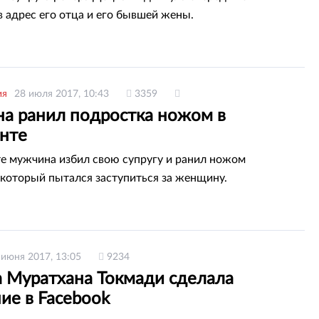
в адрес его отца и его бывшей жены.
ия
28 июля 2017, 10:43
3359
а ранил подростка ножом в
нте
 мужчина избил свою супругу и ранил ножом
 который пытался заступиться за женщину.
 июня 2017, 13:05
9234
а Муратхана Токмади сделала
ие в Facebook