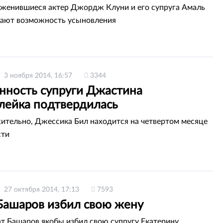
женившиеся актер Джордж Клуни и его супруга Амаль
вают возможность усыновления
3 ноября 2014, 16:57
3344
нность супруги Джастина
лейка подтвердилась
тельно, Джессика Бил находится на четвертом месяце
сти
27 октября 2014, 17:13
7593
Башаров избил свою жену
т Башаров якобы избил свою супругу Екатерину