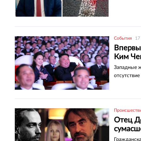
События
17
Впервые
Ким Че
Западные ж
отсутствие
Происшеств
Отец Д
сумас
Гражданска