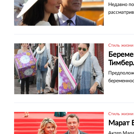
Недавно по
рассматри
Стиль жизни
Береме
Тимбер
Предположи
беременно
Стиль жизни
Марат 
Актер Мара