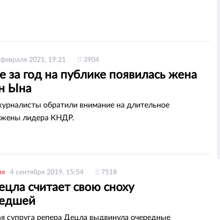
 февраля 2021, 19:21
3904
 за год на публике появилась жена
н Ына
урналисты обратили внимание на длительное
 жены лидера КНДР.
ия
4 сентября 2019, 15:54
7518
ецла считает свою сноху
шедшей
я супруга репера Децла выдвинула очередные