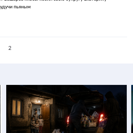
будучи пьяным
1
2