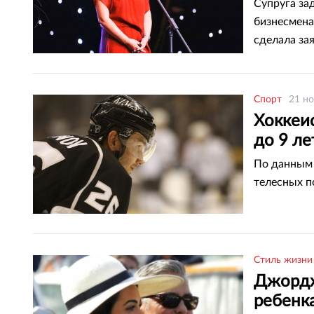
Супруга за
бизнесмена
сделала за
информации
Спорт
21 но
Хоккеи
до 9 л
По данным 
телесных п
Стиль жизни
Джордж
ребенк