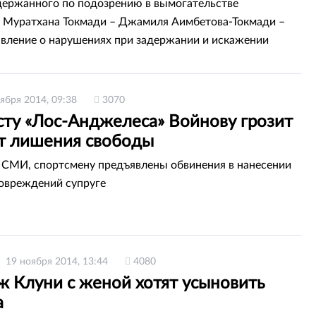
держанного по подозрению в вымогательстве
 Муратхана Токмади – Джамиля Аимбетова-Токмади –
явление о нарушениях при задержании и искажении
 в СМИ о своем муже, передает Total.kz.
ября 2014, 09:38
3070
сту «Лос-Анджелеса» Войнову грозит
ет лишения свободы
СМИ, спортсмену предъявлены обвинения в нанесении
овреждений супруге
19 ноября 2014, 13:44
4080
 Клуни с женой хотят усыновить
а