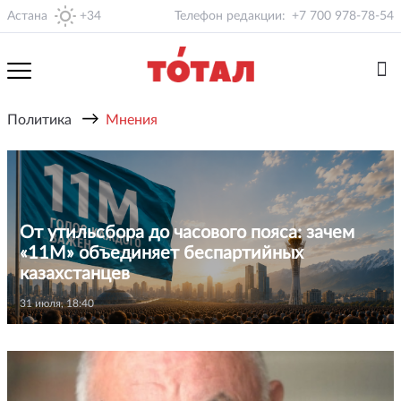
Астана
+34
Телефон редакции:
+7 700 978-78-54
→
Политика
Мнения
От утильсбора до часового пояса: зачем
«11М» объединяет беспартийных
казахстанцев
31 июля, 18:40