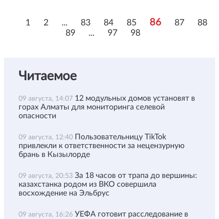
86
1
2
...
83
84
85
87
88
89
...
97
98
Читаемое
12 модульных домов установят в
09 августа, 14:07
горах Алматы для мониторинга селевой
опасности
Пользовательницу TikTok
09 августа, 12:40
привлекли к ответственности за нецензурную
брань в Кызылорде
За 18 часов от трапа до вершины:
09 августа, 20:53
казахстанка родом из ВКО совершила
восхождение на Эльбрус
УЕФА готовит расследование в
09 августа, 16:26