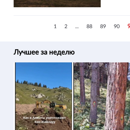
1
2
...
88
89
90
Лучшее за неделю