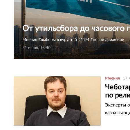
От утильсбора до часового 
Мнения
выборы в курултай
11М
новое движение
31 июля, 18:40
Мнения
17 
Чеботар
по рел
Эксперты 
казахстанц