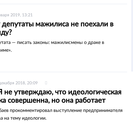
нваря 2019, 13:21
 депутаты мажилиса не поехали в
нду?
утата — писать законы: мажилисмены о драке в
име».
декабря 2018, 20:09
Я не утверждаю, что идеологическая
а совершенна, но она работает
баев прокомментировал выступление предпринимателя
а на тему идеологии.