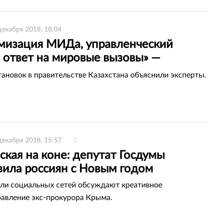
декабря 2018, 18:04
мизация МИДа, управленческий
 ответ на мировые вызовы» —
ты оценили реорганизацию
тановок в правительстве Казахстана объяснили эксперты.
льства Казахстана
декабря 2018, 15:57
кая на коне: депутат Госдумы
вила россиян с Новым годом
ли социальных сетей обсуждают креативное
авление экс-прокурора Крыма.