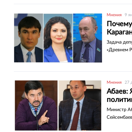
Мнения
9 я
Почему
Карага
Задача деп
«Древнем Р
Мнения
27 
Абаев: 
политик
Министр А
Сейсембаев