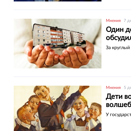
Мнения
7 д
Один д
обсуди
За круглый
Мнения
5 д
Дети в
волшеб
У государст