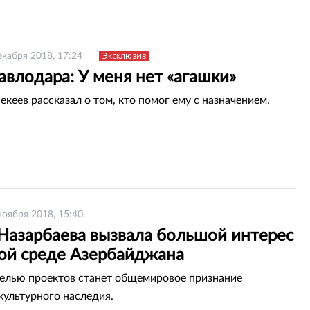
Эксклюзив
екабря 2018, 17:24
влодара: У меня нет «агашки»
кеев рассказал о том, кто помог ему с назначением.
ноября 2018, 15:40
 Назарбаева вызвала большой интерес
ной среде Азербайджана
елью проектов станет общемировое признание
культурного наследия.