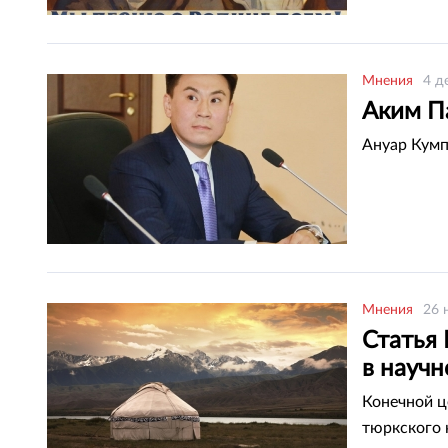
Мнения
4 д
Аким Па
Ануар Кумпе
Мнения
26 
Статья
в науч
Конечной ц
тюркского 