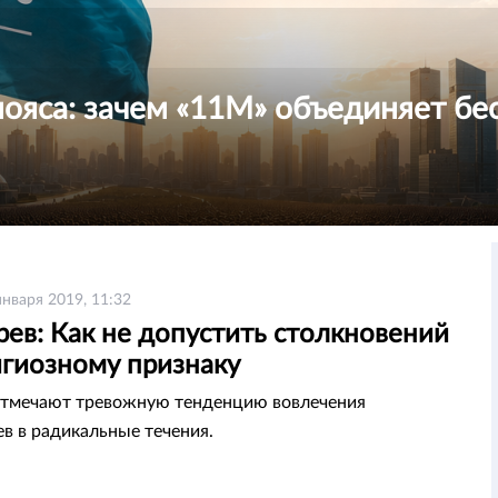
пояса: зачем «11М» объединяет бе
января 2019, 11:32
ев: Как не допустить столкновений
игиозному признаку
отмечают тревожную тенденцию вовлечения
ев в радикальные течения.